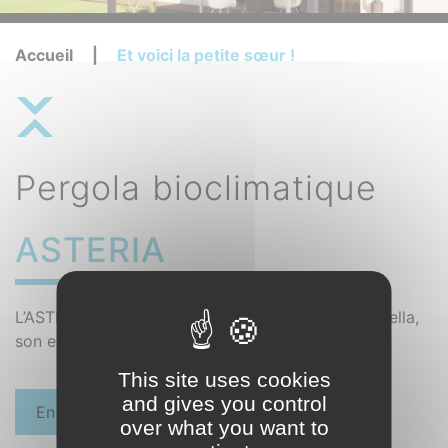
Accueil
|
Et voici la petite sœur !
Pergola bioclimatique
ASTERIA
L’ASTÉRIA est plus affinée que sa grande sœur Stella,
son esthétique est moderne, équilibré et épuré.
This site uses cookies
and gives you control
En savoir plus
over what you want to