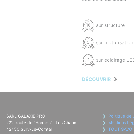
sur structure
sur motorisation
sur éclairage LE
DÉCOUVRIR
SARL GALAXIE PRO
Politique de 
222, route de l’Horme Z.I Les Chaux
Mentions Lég
42450 Sury-Le-Comtal
TOUT SAVOI