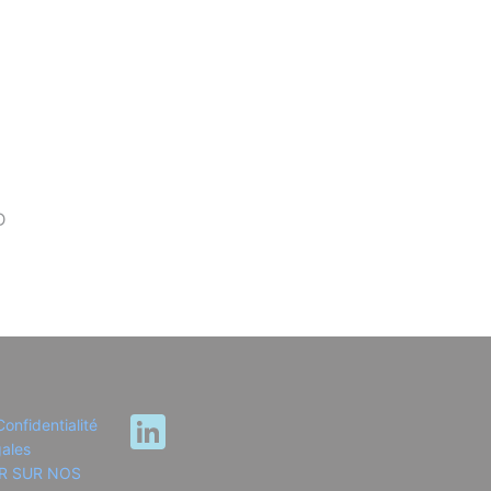
D
Confidentialité
LinkedIn
ales
R SUR NOS