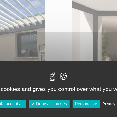
 cookies and gives you control over what you w
K, accept all
Deny all cookies
Personalize
Privacy 
ASTERIA