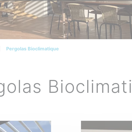
s Soleil Orientables
|
Pergolas Bioclimatique
golas Bioclimat