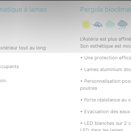
matique à lames
Pergola bioclima
L’Astéria est plus affi
Son esthétique est mod
xtérieur tout au long
• Une protection effica
occupants
• Lames aluminium dou
ion.
• Personnalisation pos
poutres
• Forte résistance au 
• Evacuation des eaux
• LED blanches sur 2 c
LED dans les lames