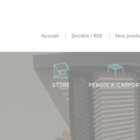
Accueil
Société / RSE
Nos produ
Stor
Store
Perg
STORE
PERGOLA-CARPOR
Toile
Store
Mous
Volet