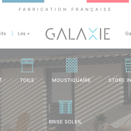
FABRICATION FRANÇAISE
its
Les +
Ga
es
s verticaux extérieurs
olas – Carport
T
TOILE
MOUSTIQUAIRE
STORE I
s
s intérieurs
tiquaires
BRISE SOLEIL
s roulants