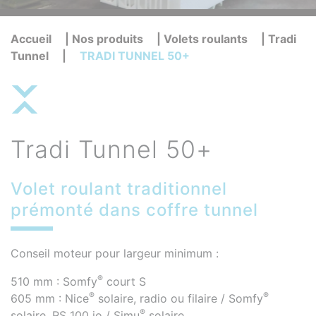
Accueil
|
Nos produits
|
Volets roulants
|
Tradi
Tunnel
|
TRADI TUNNEL 50+
Tradi Tunnel 50+
Volet roulant traditionnel
prémonté dans coffre tunnel
Conseil moteur pour largeur minimum :
®
510 mm : Somfy
court S
®
®
605 mm : Nice
solaire, radio ou filaire / Somfy
®
solaire, RS 100 io / Simu
solaire