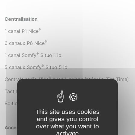
Centralisation
®
1 canal P1 Nice
®
6 canaux P6 Nice
®
1 canal Somfy
Situo 1 io
®
5 canaux Somfy
Situo 5 io
®
Centrale radio Nice
avec Horloge intégrée (Era Time)
®
Tactile Somfy
Nina io
®
Boitier Domotique Tahoma Switch Somfy
This site uses cookies
and gives you control
over what you want to
Accessoires
activate