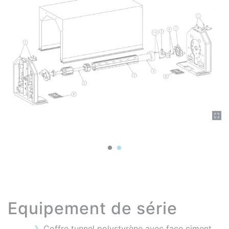
Equipement de série
Coffre tunnel polystyrène avec face ciment