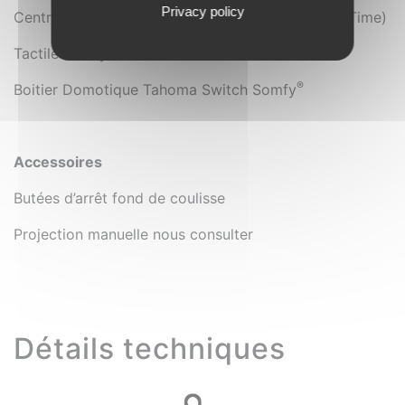
Privacy policy
®
Centrale radio Nice
avec Horloge intégrée (Era Time)
®
Tactile Somfy
Nina io
®
Boitier Domotique Tahoma Switch Somfy
Accessoires
Butées d’arrêt fond de coulisse
Projection manuelle nous consulter
Détails techniques