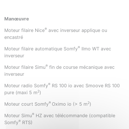
Manœuvre
®
Moteur filaire Nice
avec inverseur applique ou
encastré
®
Moteur filaire automatique Somfy
Ilmo WT avec
inverseur
®
Moteur filaire Simu
fin de course mécanique avec
inverseur
®
Moteur radio Somfy
RS 100 io avec Smoove RS 100
2
pure (maxi 5 m
)
®
2
Moteur court Somfy
Oximo io (> 5 m
)
®
Moteur Simu
HZ avec télécommande (compatible
®
Somfy
RTS)