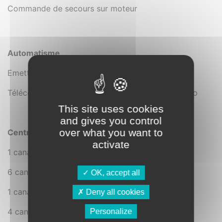
Commande de secours sur moteur
Automatisme
®
Emetteur individuel design Nice
MINI DOMI 1
®
Télécommande individuelle Somfy
AMY RS 100 io
This site uses cookies
and gives you control
over what you want to
Centralisation
activate
®
1 canal P1 Nice
®
6 canaux P6 Nice
OK, accept all
®
1 canal Somfy
Situo 1 io
Deny all cookies
®
4 canaux Somfy
Situo 5 io
Personalize