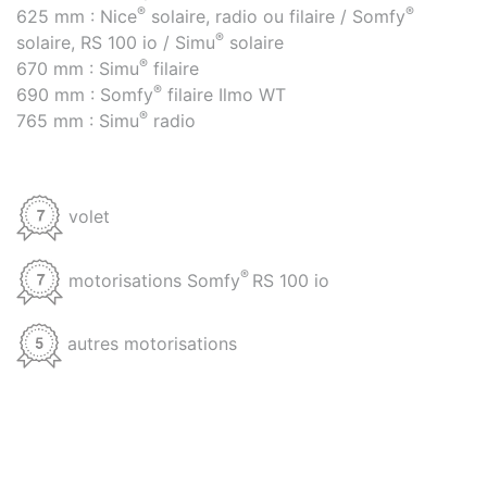
®
®
625 mm : Nice
solaire, radio ou filaire / Somfy
®
solaire, RS 100 io / Simu
solaire
®
670 mm : Simu
filaire
®
690 mm : Somfy
filaire Ilmo WT
®
765 mm : Simu
radio
volet
®
motorisations Somfy
RS 100 io
autres motorisations