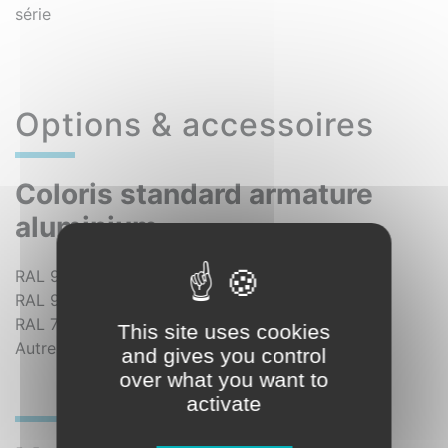
série
Options & accessoires
Coloris standard armature
aluminium
RAL
9010
RAL
9006
RAL
7016
This site uses cookies
Autres RAL (Option)
and gives you control
over what you want to
activate