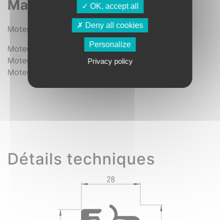
Manœuvres
OK, accept all
Deny all cookies
®
Moteur électrique filaire Nice
avec inverseur
Personalize
®
Moteur radio Nice
avec émetteur (Option)
®
Moteur Somfy
filaire avec inverseur (Option)
Privacy policy
®
Moteur Somfy
io et émetteur Situo 1 io (Option)
Détails techniques