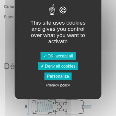
Coloris accessoires plastiques
Blanc I Gris
This site uses cookies
and gives you control
over what you want to
activate
OK, accept all
Détails techniques
Deny all cookies
Personalize
Privacy policy