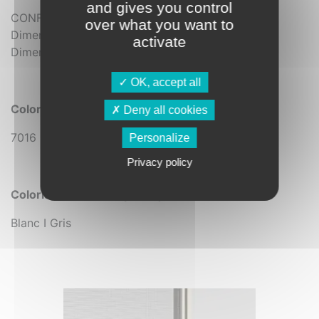
and gives you control
CONFIGURATION 2 VANTAUX :
over what you want to
Dimensions mini (L x H) = 650 x 700 mm
activate
Dimensions maxi (L x H) = 2400 x 2500 mm
OK, accept all
Coloris standard armature
Deny all cookies
7016 I 8014 I 1015 I 9010
Personalize
Privacy policy
Coloris accessoires plastiques
Blanc I Gris