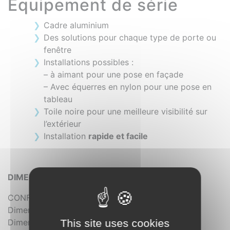
Equipement de série
Cadre aluminium
Des solutions pour chaque type de porte ou
fenêtre
Installations possibles :
– à aimant pour une pose en façade
– Avec équerres en nylon pour une pose en
tableau
Toile noire pour une meilleure visibilité sur
l’extérieur
Installation
rapide et facile
DIMENSIONS RÉALISABLES
CONFIGURATION 1 VANTAIL :
Dimensions mini (L x H) = 300 x 700 mm
This site uses cookies
Dimensions maxi (L x H) = 1200 x 2500 mm